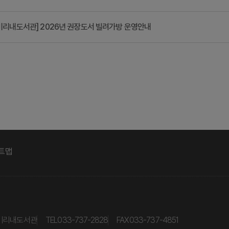
미리내도서관] 2026년 권장도서 빌려가방 운영안내
트맵
립미리내도서관
TEL
033-737-2828
FAX
033-737-4851