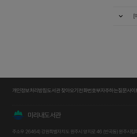
[
개인정보처리방침
도서관 찾아오기
전화번호부
자주하는질문
사이
미리내도서관
주소
우 26464) 강원특별자치도 원주시 양지로 46 (반곡동) 원주시