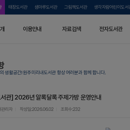
관
태장도서관
샘마루도서관
그림책도서관
생각자람어린이도서
개
이용안내
자료검색
전자도서관
항
람의 생활공간! 원주미리내도서관 항상 여러분과 함께 합니다.
서관] 2026년 알록달록 주제가방 운영안내
내관리자
작성일
2026.06.02
조회수
232