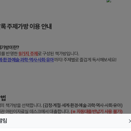
달록 주제가방 이용 안내
제가방이란?
미를 반영한
9가지 주제
로 구성된 책가방입니다.
계·환경·예술·과학·역사·사회·유아
까지! 주제별로 즐겁게 독서해보세요!
방법
주제의 책가방을 선택합니다
. (감정·계절·세계·환경·예술·과학·역사·사회·유아)
서관 어린이자료실 데스크에서 대출합니다.
(※ 자동대출반납기 사용 불가)
재미있게 독서를 즐깁니다.
알림
 미리내도서관 어린이자료실 데스크에 반납합니다.
(※ 자동대출반납기 / 무인반납