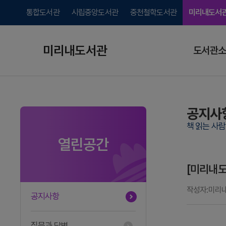
통합도서관
시립중앙도서관
중천철학도서관
미리내도서
미리내도서관
도서관소
공지사
책 읽는 사
열린공간
[미리내도
작성자
미리
공지사항
질문과 답변