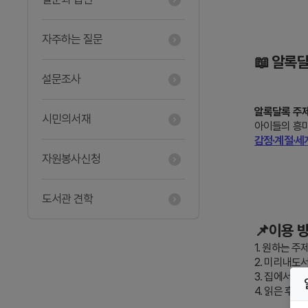
자주하는 질문
📖 알록
설문조사
알록달록 주
시민의서재
아이들의 흥
감정·계절·세
자원봉사신청
도서관 견학
📌이용 
1. 원하는 
2. 미리내도
3. 집에서 
4. 읽은 후