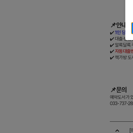
📌안내
✔️
1인 당 1
✔️ 대출·반납
✔️ 알록달록
✔️
자동대출반
✔️ 책가방 
📌문의
예약도서가 있
033-737-2
[