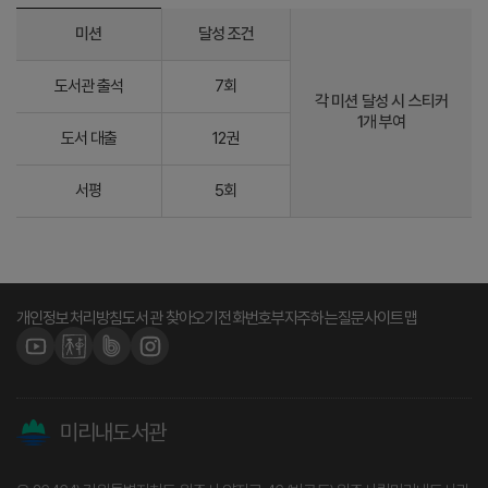
미션
달성 조건
도서관 출석
7회
각 미션 달성 시 스티커
1개 부여
도서 대출
12권
서평
5회
개인정보처리방침
도서관 찾아오기
전화번호부
자주하는질문
사이트맵
미리내도서관