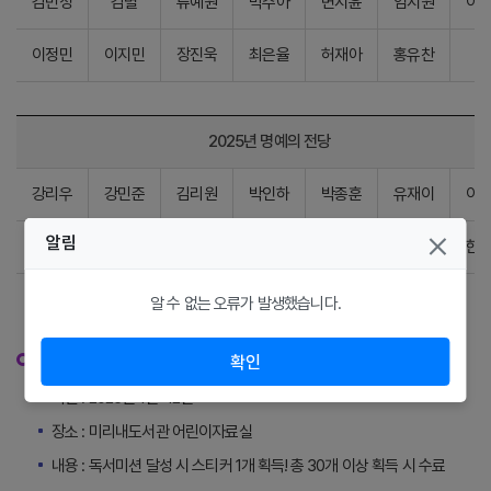
김민성
김별
류예원
박주아
변지윤
엄지원
이
이정민
이지민
장진욱
최은율
허재아
홍유찬
2025년 명예의 전당
강리우
강민준
김리원
박인하
박종훈
유재이
이
알림
이예림
이재율
정윤후
조서은
조예은
한나은
한
알 수 없는 오류가 발생했습니다.
프로그램 안내
확인
기간 : 2026년 1월~12월
장소 : 미리내도서관 어린이자료실
내용 : 독서미션 달성 시 스티커 1개 획득! 총 30개 이상 획득 시 수료