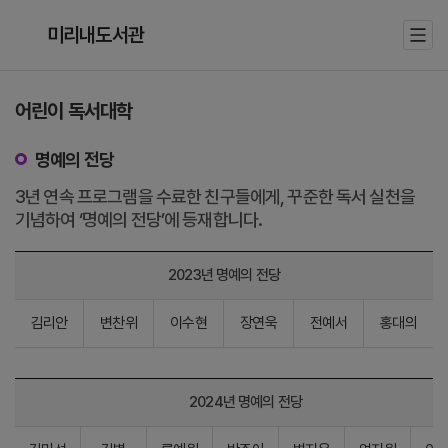
미리내도서관
어린이 독서대학
명예의 전당
3년 연속 프로그램을 수료한 친구들에게, 꾸준한 독서 실천을
기념하여 ‘명예의 전당’에 등재합니다.
2023년 명예의 전당
김리안
변찬위
이수현
장연욱
전예서
홍대의
2024년 명예의 전당