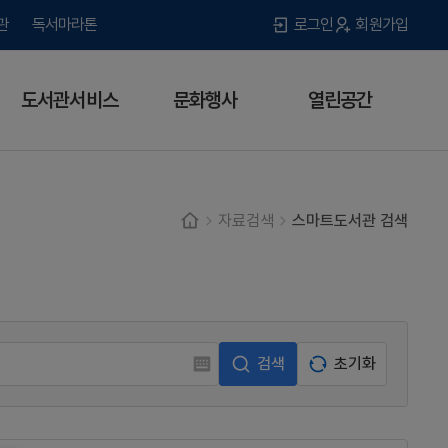
관
독서마라톤
로그인
회원가입
도서관서비스
문화행사
열린공간
자료검색
스마트도서관 검색
검색
초기화