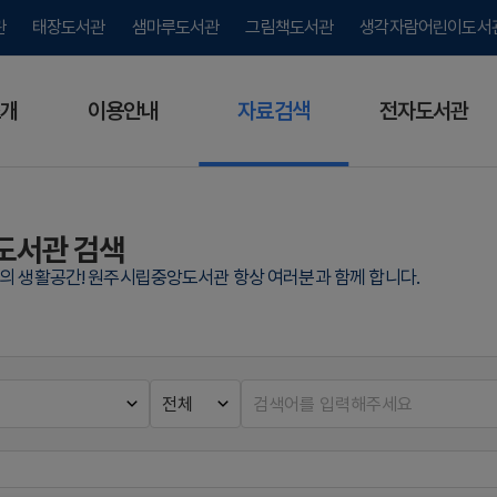
관
태장도서관
샘마루도서관
그림책도서관
생각자람어린이도서
개
이용안내
자료검색
전자도서관
도서관 검색
람의 생활공간! 원주시립중앙도서관 항상 여러분과 함께 합니다.