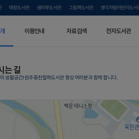
관
태장도서관
샘마루도서관
그림책도서관
생각자람어린이도서
개
이용안내
자료검색
전자도서관
시는 길
람의 생활공간! 원주중천철학도서관 항상 여러분과 함께 합니다.