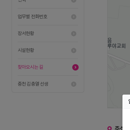
업무별 전화번호
장서현황
시설현황
찾아오시는 길
중천 김충열 선생
주소 및