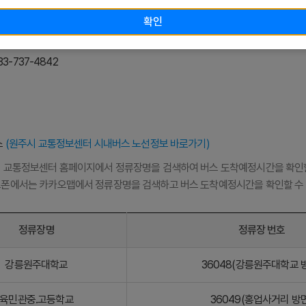
확인
(우 26403) 강원특별자치도 원주시 남원로 105 (홍업면 홍업리 50-13)
: 033-737-4476/4480
033-737-4842
스
(원주시 교통정보센터 시내버스 노선정보 바로가기)
 교통정보센터 홈페이지에서 정류장명을 검색하여 버스 도착예정시간을 확인할
폰에서는 카카오맵에서 정류장명을 검색하고 버스 도착예정시간을 확인할 수 
정류장명
정류장 번호
강릉원주대학교
36048(강릉원주대학교 
육민관중.고등학교
36049(홍업사거리 방