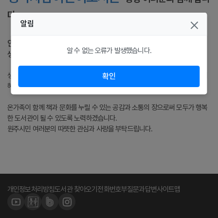
다.
알림
안녕하십니까
알 수 없는 오류가 발생했습니다.
생각자람어린이도서관을 아껴주시는 이용자 여러분!
생각자람어린이도서관은 다양한 도서와 풍성한 문화프로그램을 통해 삶의 지
확인
혜를 얻고, 어린이들이 꿈과 희망을 키우는 공간이 되고자 합니다.
온가족이 함께 책과 문화를 누릴 수 있는 공감과 소통의 장으로써 모두가 행복
한 도서관이 될 수 있도록 노력하겠습니다.
원주시민 여러분의 따뜻한 관심과 사랑을 부탁드립니다.
개인정보처리방침
도서관 찾아오기
전화번호부
질문과답변
사이트맵