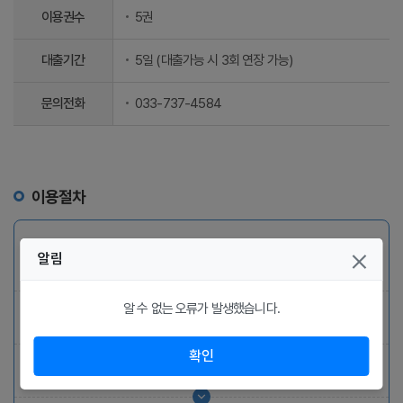
이용권수
5권
대출기간
5일 (대출가능 시 3회 연장 가능)
문의전화
033-737-4584
이용절차
Play스토어, 앱스토어에서 출판사별로 전용앱을 검색하여 앱을 설치
알림
알 수 없는 오류가 발생했습니다.
앱 실행
확인
도서관 선택화면에서 “원주시립도서관” 선택