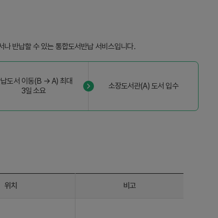
서나 반납할 수 있는 통합도서반납 서비스입니다.
납도서 이동(B → A) 최대
소장도서관(A) 도서 입수
3일 소요
위치
비고