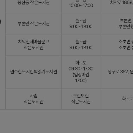
봉산동 작은도서관
치악로 186
10:00~17:00
월~금
부론면 
관
부론면 작은도서관
9:00~18:00
부론면행
치악산새마을문고
월~금
소초면 평
작은도서관
9:00~18:00
소초면주
화~토
09:30~17:30
원주한도시한책읽기도서관
행구로 362,
(입장마감
17:00)
사립
도란도란
화~토 
작은도서관
작은도서관