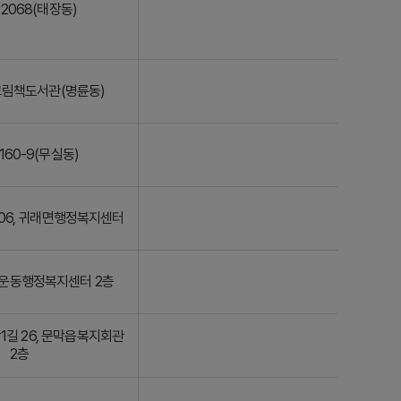
2068(태장동)
 그림책도서관(명륜동)
160-9(무실동)
106, 귀래면행정복지센터
 개운동행정복지센터 2층
1길 26, 문막읍복지회관
2층