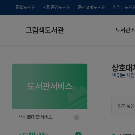
통합도서관
시립중앙도서관
중천철학도서관
미리내도서
그림책도서관
도서관소
상호대
책 읽는 사
도서관서비스
읽고 싶은
책바로대출서비스
상호대차서비스