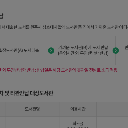
납
서 대출한 도서를 원주시 상호대차협약 도서관 중 집에서 가까운 도서관 어디
가까운 도서관(B)에 도서 반납
반
소장도서관(A) 도서대출
(운영시간 외 무인반납함 반납)
 외 무인반납함 반납 : 반납일은 해당 도서관의 휴관일 전날로 소급 적용
차 및 타관반납 대상도서관
도서관명
이용시간
화~금