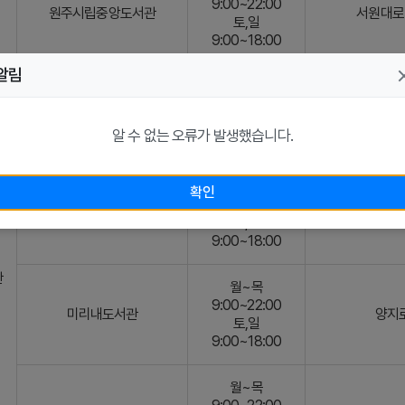
9:00~22:00
원주시립중앙도서관
서원대로 
토,일
9:00~18:00
알림
월~목
9:00~22:00
샘마루도서관
가곡로
토,일
알 수 없는 오류가 발생했습니다.
9:00~18:00
화~금
확인
9:00~22:00
중천철학도서관
남원로
토,일
9:00~18:00
관
월~목
9:00~22:00
미리내도서관
양지로
토,일
9:00~18:00
월~목