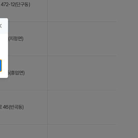
472-12(단구동)
 61(지정면)
 105(흥업면)
 46(반곡동)