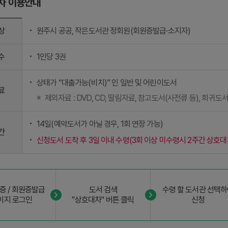
차 이용안내
상
원주시 공공, 작은도서관 정회원(회원증발급·소지자)
수
1인당 3권
상태가 “대출가능(비치)” 인 일반 및 어린이도서
료
제외자료 : DVD, CD, 딸림자료, 참고도서(사전류 등), 희귀도
14일(예약도서가 아닐 경우, 1회 연장 가능)
간
신청도서 도착 후 3일 이내 수령(3회 이상 미수령시 2주간 상호대
증 / 회원증발급
도서 검색
수령 할 도서관 선택
이지 로그인
"상호대차" 버튼 클릭
신청