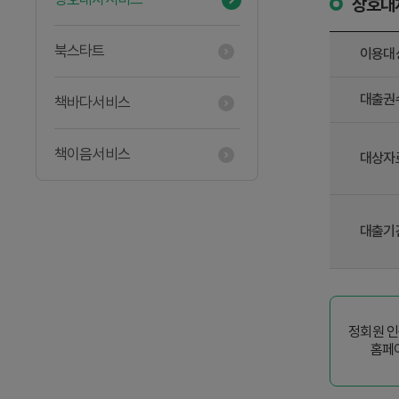
상호대
북스타트
이용대
대출권
책바다서비스
책이음서비스
대상자
대출기
정회원 인
홈페