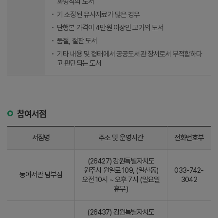
화형식의 도서
기 소장된 유사자료가 많은 경우
단행본 가격이 4만원 이상인 고가의 도서
품절, 절판 도서
기타 내용 및 형태에서 공공도서관 장서로서 부적합하다
고 판단되는 도서
참여서점
서점명
주소 및 운영시간
전화번호부
(26427) 강원특별자치도
원주시 원일로 109, (일산동)
033-742-
동아서관 남부점
오전 10시 ~ 오후 7시 (일요일
3042
휴무)
(26437) 강원특별자치도