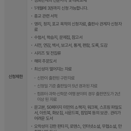
심화단계의 전문서적 및 대학교재
1개월에 3권까지 신청 가능합니다.
종교 관련 서적
영리, 정치, 포교 목적의 신청자료, 출판사 관계자 신청자
료
수험서, 학습지, 문제집, 참고서
사전, 연감, 백서, 보고서, 통계, 편람, 도록, 도감
시리즈 및 전집류
해외 주문도서
최신성이 떨어지는 자료
신청제한
신판이 출판된 구판자료
신청일 기준 출판일이 5년 경과된 자료
컴퓨터·과학·신학문·여행 분야의 경우 출판연도가 2년
이상 된 자료
문고본, 50페이지 미만의 소책자, 워크북, 스프링 파일도
서, 아트북, 화보집, 사운드북, 팝업북 등의 보관 ․ 관리가
어려운 도서
오락성이 강한 판타지, 로맨스, 인터넷소설, 무협소설, 만