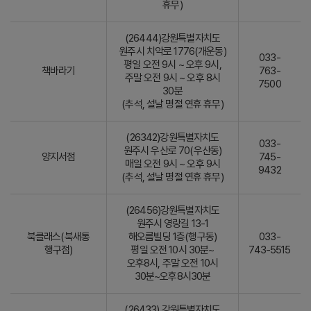
휴무)
(26444)강원특별자치도
원주시 치악로 1776(개운동)
033-
평일 오전 9시 ~ 오후 9시,
책바라기
763-
주말 오전 9시 ~ 오후 8시
7500
30분
(추석, 설날 명절 연휴 휴무)
(26342)강원특별자치도
033-
원주시 우산로 70(우산동)
양지서점
745-
매일 오전 9시 ~ 오후 9시
9432
(추석, 설날 명절 연휴 휴무)
(26456)강원특별자치도
원주시 영랑길 13-1
북클래스(북새통
해오름빌딩 1층(행구동)
033-
행구점)
평일 오전 10시 30분~
743-5515
오후8시, 주말 오전 10시
30분~오후8시30분
(26433) 강원특별자치도