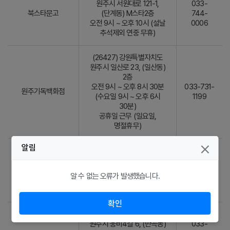
원주시 서원대로 121-1,
033-
북스타문고
(단계동) M스타2층
744-
오전 9시 ~ 오후 10시 (설날
0006
추석제외 연중 무휴)
(26427) 강원특별자치도
원주시 일산로 23, (일산동)
2층
오전 9시 ~ 오후 8시 30분
033-731-
원주기독백화점
(수요일 9시 ~ 오후 6시
1199
30분)
공휴일 근무 (일요일,
명절휴무)
알림
(26484) 강원특별자치도
원주시 남원로534번길 26,
033-
원주북새통문구서점
(단구동)
764-
알 수 없는 오류가 발생했습니다.
평일 오전 10시 ~ 오후 10시,
6760
일요일 오전 11시 ~ 오후 10시
확인
(26462) 강원특별자치도
원주시 웅비4길 6, (반곡동)
033-