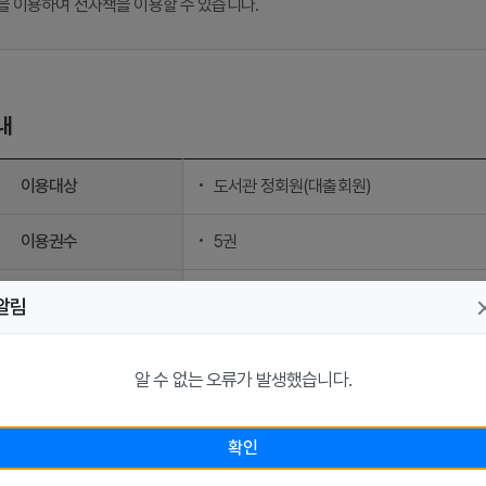
 이용하여 전자책을 이용할 수 있습니다.
내
이용대상
도서관 정회원(대출회원)
이용권수
5권
대출기간
5일 (대출가능 시 3회 연장 가능)
알림
문의전화
033-737-4584
알 수 없는 오류가 발생했습니다.
확인
차