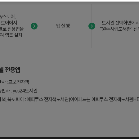
ay스토어,
스토어에서
도서관 선택화면에
앱 실행
별로 전용앱을
“원주시립도서관” 선
여 앱을 설치
별 전용앱
사 : 교보전자책
출판사 : yes24도서관
책, 북토피아 : 에피루스 전자책도서관(아이패드는 에피루스 전자책도서관HD