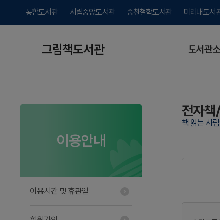
통합도서관
시립중앙도서관
중천철학도서관
미리내도서
그림책도서관
도서관소
전자책
책 읽는 사
이용안내
이용시간 및 휴관일
회원가입