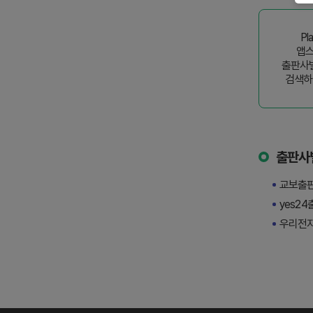
Pl
앱
출판사
검색하
출판사
교보출판
yes24
우리전자