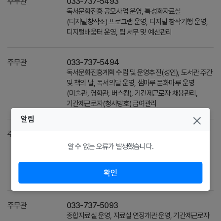
주무관
033-737-5493
독서문화진흥 공모사업 운영, 특성화자료실
(디지털창작소) 프로그램 운영, 디지털 창작기행 운영,
디지털배움터 운영, 팀 서무 및 예산관리
주무관
033-737-5494
독서문화진흥계획 수립 및 운영추진(성인), 도서관 주간
및 책의 날, 독서의달 운영, 샘마루 문화마루 운영
(미술관, 영화관, 버스킹), 기간제근로자 채용관리,
기간제근로자(청사방호) 급여관리
알림
주무관
033-737-5492
독서문화진흥계획 수립 및 운영추진(어린이),
알 수 없는 오류가 발생했습니다.
특별프로그램 운영(크리스마스, 방학특강),
진로독서프로그램(꿈의서재) 운영, 비치희망도서 운영
확인
및 기증도서 정리, 다목적실 대관, 독서동아리 운영
주무관
033-737-5093
종합자료실 운영, 자료실 연장개관 운영, 기간제근로자