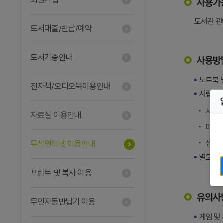
사용가
도서관 관
도서대출/반납/예약
도서기증안내
사용방
노트북 
전자책/오디오북이용안내
시립도서
시립중
자료실 이용안내
미리내도
샘마루도
무선인터넷 이용안내
별도의 
프린트 및 복사 이용
유의사
무인자동반납기 이용
게임 및