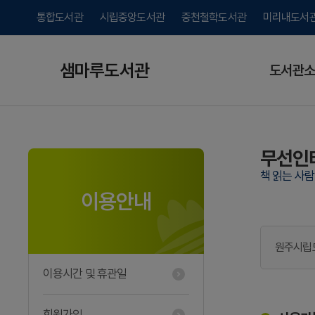
통합도서관
시립중앙도서관
중천철학도서관
미리내도서
샘마루도서관
도서관소
무선인
책 읽는 사
이용안내
원주시립도
이용시간 및 휴관일
회원가입