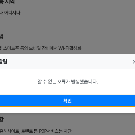
능 지역
내 어디서나
법
및 스마트폰 등의 모바일 장비에서 Wi-Fi 활성화
관 무선 네트워크 접속
알림
앙도서관, 중천철학도서관, 태장도서관 : Wonju_Lib
서관 : WJ_lib_Free_WIFI
알 수 없는 오류가 발생했습니다.
서관 : WJ_lib_Free_WIFI
인증절차 없이 사용
확인
항
 유해사이트, 토렌트 등 P2P서비스는 차단