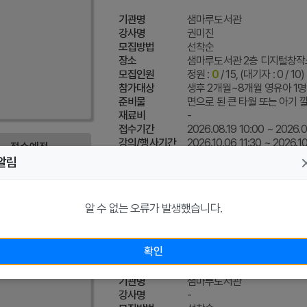
기관명
샘마루도서관
강사명
권미진
모집방법
선착순
장소
샘마루도서관 2층 디지털창작
모집인원
정원 :
0
/ 15, (대기자 : 0 / 10)
참가대상
생후 2개월~8개월 영유아 1명 +
준비물
면으로 된 큰 타월 또는 아기 깔
재료비
-
접수기간
2026.08.19 10:00 ~ 2026.0
강의/행사기간
2026.10.06 11:30 ~ 2026.10
접수예정
알림
알 수 없는 오류가 발생했습니다.
문화행사 - 꿈의서재
[꿈의 서재] 플로리스트(초등1
확인
기관명
샘마루도서관
강사명
-