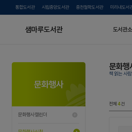
통합도서관
시립중앙도서관
중천철학도서관
미리내도서
샘마루도서관
도서관소
문화행
책 읽는 사
문화행사
전체
4
건
문화행사캘린더
문화행사신청