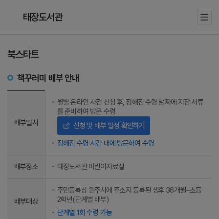
태장도서관
북스타트
책꾸러미 배부 안내
월별 온라인 사전 신청 후, 정해진 수령 날짜에 지참 서류
를 준비하여 방문 수령
배부일시
신청 및 배부 일정 확인하기
정해진 수령 시간 내에 방문하여 수령
배부장소
태장도서관 어린이자료실
주민등록상 원주시에 주소지 등록된 생후 36개월~초등
2학년(단계별 배부)
배부대상
단계별 1회 수령 가능