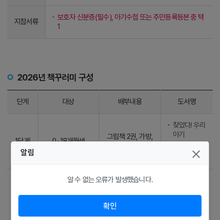
보호자 신분증(필수), 아기수첩 또는 주민등록등본 중 택
지참서류
1
2026년 책꾸러미 구성
단계
대상
배부내용
도서명
찾았다! 우리
아기
그림책 2권, 가방,
1단계
0~18개월생
가이드북
아빠랑 간질
알림
간질
알 수 없는 오류가 발생했습니다.
비가 오면
우리
그림책 2권, 가방,
2단계
19~35개월생
가이드북
모래성 쌓기
확인
공식