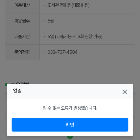
이용대상
도서관 정회원(대출회원)
이용권수
5권
대출기간
5일 (대출가능 시 3회 연장 가능)
문의전화
033-737-4584
이용절차
알림
Play스토어, 앱스토어에서 출판사별로 전용앱을 검색하여 앱을 설치
알 수 없는 오류가 발생했습니다.
확인
앱 실행