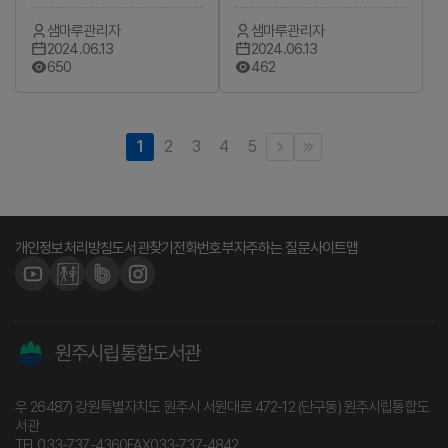
하는 미술관 여행>
여행의 기술>
샘마루관리자
샘마루관리자
2024.06.13
2024.06.13
650
462
1
2
3
4
5
개인정보처리방침
도서관찾기
전화번호부
자주하는 질문
사이트맵
원주시립통합도서관
우 26487) 강원특별자치도 원주시 서원대로 472-12 (단구동) 원주시립통합도
서관
TEL
033-737-4360
FAX
033-737-4842