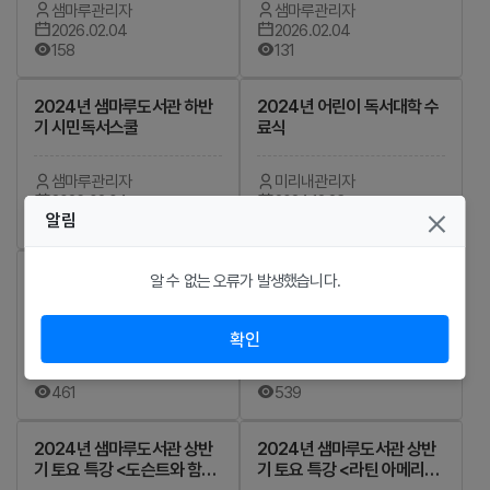
샘마루관리자
샘마루관리자
2026.02.04
2026.02.04
158
131
2024년 샘마루도서관 하반
2024년 어린이 독서대학 수
기 시민독서스쿨
료식
샘마루관리자
미리내관리자
2026.02.04
2024.12.23
알림
129
545
책 읽는 가족·미리내 999 프
2024년 샘마루도서관 상반
알 수 없는 오류가 발생했습니다.
로젝트 수료식
기 토요 특강 <일상도 여행!
블로그 기록법>
확인
미리내관리자
샘마루관리자
2024.12.23
2024.06.18
461
539
2024년 샘마루도서관 상반
2024년 샘마루도서관 상반
기 토요 특강 <도슨트와 함께
기 토요 특강 <라틴 아메리카