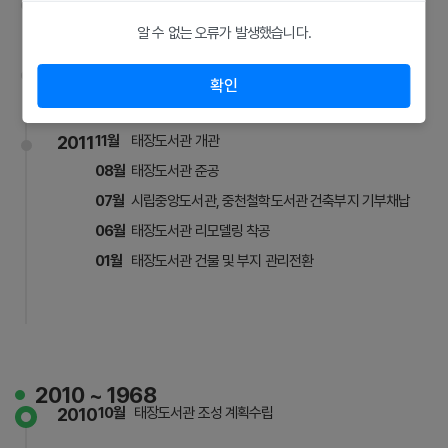
2013
10월
도서관 건립부지 변경(지정면→ 현, 흥업면)
알 수 없는 오류가 발생했습니다.
2012
10월
원주시립중앙도서관 신축 공사 착공
확인
2011
11월
태장도서관 개관
08월
태장도서관 준공
07월
시립중앙도서관, 중천철학도서관 건축부지 기부채납
06월
태장도서관 리모델링 착공
01월
태장도서관 건물 및 부지 관리전환
2010 ~ 1968
2010
10월
태장도서관 조성 계획수립