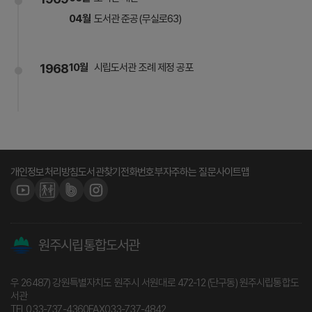
04월
도서관 준공(무실로63)
1968
10월
시립도서관 조례 제정 공포
개인정보처리방침
도서관찾기
전화번호부
자주하는 질문
사이트맵
원주시립통합도서관
우 26487) 강원특별자치도 원주시 서원대로 472-12 (단구동) 원주시립통합도
서관
TEL
033-737-4360
FAX
033-737-4842