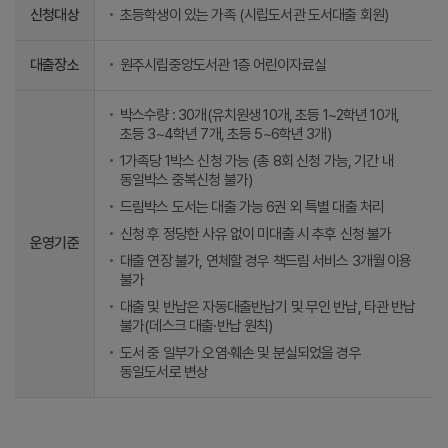
신청대상
초등학생이 있는 가족 (시립도서관 도서대출 회원)
대출장소
원주시립중앙도서관 1층 어린이자료실
박스수량 : 30개(유치원생 10개, 초등 1~2학년 10개,
초등 3~4학년 7개, 초등 5~6학년 3개)
1가족당 1박스 신청 가능 (총 8회 신청 가능, 기간 내
동일박스 중복신청 불가)
드림박스 도서는 대출 가능 6권 외 특별 대출 처리
신청 후 정당한 사유 없이 미대출 시 추후 신청 불가
운영기준
대출 연장 불가, 연체할 경우 책드림 서비스 3개월 이용
불가
대출 및 반납은 자동대출반납기 및 무인 반납, 타관 반납
불가(데스크 대출·반납 원칙)
도서 중 일부가 오염·훼손 및 분실되었을 경우
동일도서로 변상