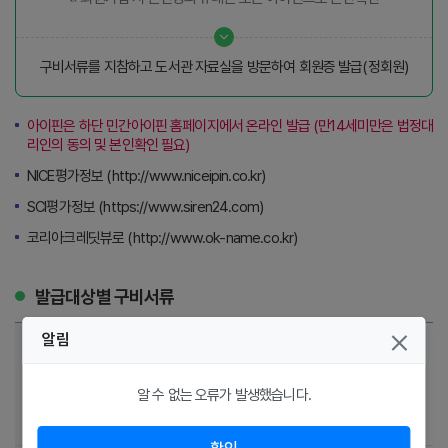
구비서류를 지참하고 도서관 자료실을 방문하여 회원증 발급(정회원)
아이핀은 하단 민간아이핀 홈페이지에서 온라인 발급 (만14세미만은 법정대
리인의 동의 및 본인확인 필요)
NICE평가정보 (
http://www.niceipin.co.kr
)
SCI평가정보 (
https://www.siren24.com
)
코리아크레딧뷰로 (
http://www.ok-name.co.kr
)
발급대상별 구비서류
알림
성 인: 신분증
주민등록상
14세 이상 미성년자: 학생증(또는 청소년증)
원주시 거주자
알 수 없는 오류가 발생했습니다.
14세 미만 미성년자: 주민등록등본, 법정대리인
신분증, 등본상 친권자(부모)와 함께 방문