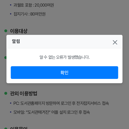
과월호 포함 : 20,000여권
잡지기사 : 80여만권
이용대상
원주시립공공도서관 정회원
알림
관내 이용방법
알 수 없는 오류가 발생했습니다.
PC: 도서관홈페이지 방문하여 전자잡지서비스 접속
확인
모바일: “디지털매거진“ 어플 설치 후 도서관 내부 WIFI로 접속
관외 이용방법
PC: 도서관홈페이지 방문하여 로그인 후 전자잡지서비스 접속
모바일: “도서관매거진“ 어플 설치 로그인 후 접속