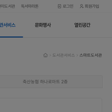
린이도서관
독서마라톤
로그인
회원가입
관서비스
문화행사
열린공간
도서관서비스
스마트도서관
축산농협 하나로마트 2층