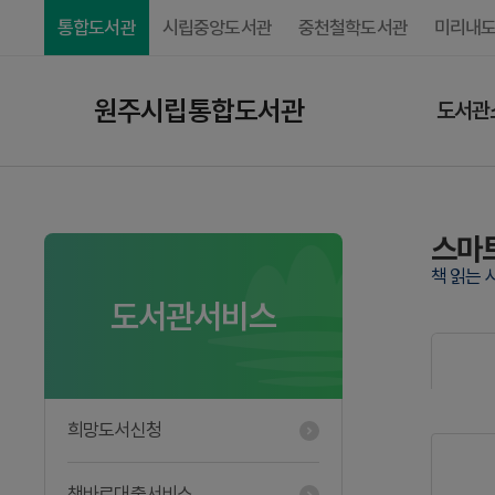
통합도서관
시립중앙도서관
중천철학도서관
미리내
원주시립통합도서관
도서관
스마
책 읽는 
도서관서비스
희망도서신청
책바로대출서비스