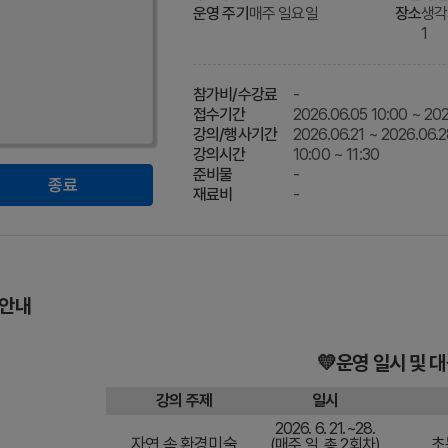
운영 주기
매주 일요일
장소
생각
1
참가비/수강료
-
접수기간
2026.06.05 10:00 ~ 202
강의/행사기간
2026.06.21 ~ 2026.06.
강의시간
10:00 ~ 11:30
준비물
-
종료
재료비
-
 안내
💛운영 일시 및 대
강의 주제
일시
2026. 6. 21.~28.
자연 속 환경미술
초
(매주 일, 총 2회차)