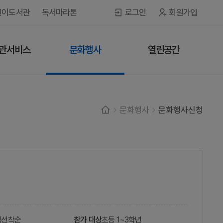
린이도서관
독서마라톤
로그인
회원가입
관서비스
문화행사
열린공간
문화행사
문화행사신청
법
선착순
참가 대상
초등 1~3학년