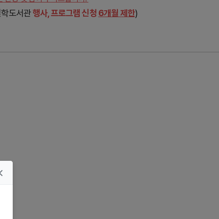
천철학도서관
행사, 프
로그램 신청
6개월 제한
)