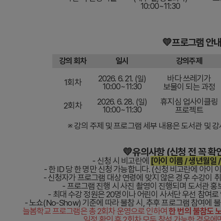
10:00~11:30
💛프로그램 안내
강의 회차
일시
강의주제
바다 쓰레기가
2026. 6. 21. (일)
1회차
10:00~11:30
보물이 되는 과정
휴지심 업사이클링
2026. 6. 28. (일)
2회차
10:00~11:30
프로젝트
※ 강의 주제 및 프로그램 세부 내용은 도서관 및 강
💛유의사항 (신청 전 꼭 확
- 신청 시 비고란에
[아이 이름 / 생년월일 /
- 한 ID 당 한 명만 신청 가능합니다. (신청 비고란에 아이 
- 신청자가 프로그램 대상 연령에 맞지 않은 경우 수강이 
- 프로그램 진행 시 사진 촬영이 진행되며 도서관 홍
- 최대 수강 정원은 20명이나 어린이 사서단 우선 참여로
- 노쇼(No-Show) 기준에 따라 불참 시, 추후 프로그램 참여에
늘봄학교 프로그램은 총 2회차 운영으로 인하여
한 번의 불참도 
일정 확인 후 2회차 모두 참석 가능한 경우에