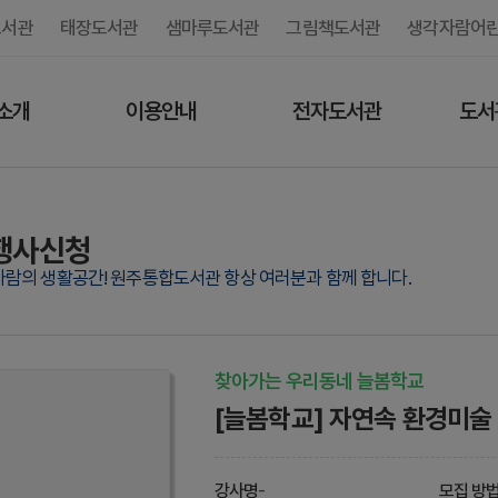
도서관
태장도서관
샘마루도서관
그림책도서관
생각자람어
소개
이용안내
전자도서관
도서
행사신청
사람의 생활공간! 원주통합도서관 항상 여러분과 함께 합니다.
찾아가는 우리동네 늘봄학교
[늘봄학교] 자연속 환경미술
강사명
-
모집 방