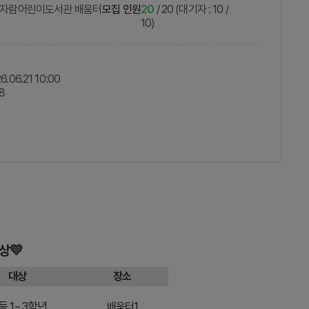
자람어린이도서관 배움터
모집 인원
20
/ 20 (대기자 : 10 /
10)
6.06.21 10:00
28
상💛
대상
장소
등 1~3학년
배움터1