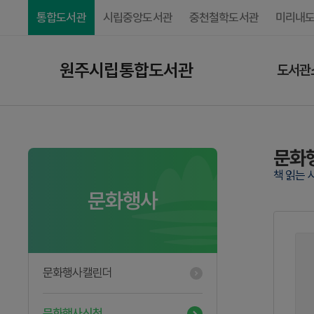
통합도서관
시립중앙도서관
중천철학도서관
미리내
원주시립통합도서관
도서관
문화
책 읽는 
문화행사
문화행사캘린더
문화행사신청