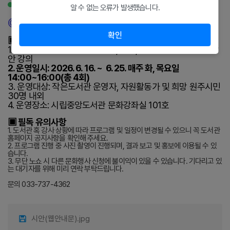
강좌 안내
알 수 없는 오류가 발생했습니다.
◎
강좌 안내
확인
▣ <작은도서관 자원활동가 양성교육> 프로그램 안내
1. 운영내용: 작은도서관의 개요 , 역할, 미래 및 운영 활성화 방
안 강의
2. 운영일시: 2026. 6. 16. ~ 6. 25. 매주 화, 목요일
14:00~16:00(총 4회)
3. 운영대상: 작은도서관 운영자, 자원활동가 및 희망 원주시민
30명 내외
4. 운영장소: 시립중앙도서관 문화강좌실 101호
▣ 필독 유의사항
1. 도서관 혹 강사 상황에 따라 프로그램 및 일정이 변경될 수 있으니 꼭 도서관
홈페이지 공지사항을 확인해 주세요.
2. 프로그램 진행 중 사진 촬영이 진행되며, 결과 보고 및 홍보에 이용될 수 있
습니다.
3. 무단 노쇼 시 다른 문화행사 신청에 불이익이 있을 수 있습니다. 기다리고 있
는 대기자를 위해 미리 연락 부탁드립니다.
문의 033-737-4362
시안(웹안내문).jpg