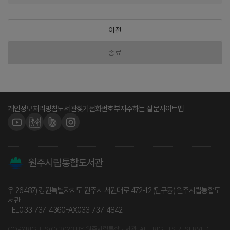
이전
종료
개인정보처리방침
도서관찾기
전화번호부
자주하는 질문
사이트맵
원주시립통합도서관
우 26487) 강원특별자치도 원주시 서원대로 472-12 (단구동) 원주시립통합도
서관
TEL
033-737-4360
FAX
033-737-4842
COPYRIGHTS(C) 2023 BY 원주시립통합도서관. ALL RIGHTS RESERVED.