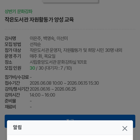
상반기 문화강좌
작은도서관 자원활동가 양성 교육
강사명
이은주, 백영숙, 이선미
모집 방법
선착순
참가 대상
작은도서관 운영자, 자원활동가 및 희망 시민 30명 내외
운영 주기
매주 화, 목요일
장소
시립중앙도서관 문화강좌실 101호
모집 인원
30
/ 30 (대기자 : 7 / 10)
참가비/수강료
-
접수기간
2026.06.08 10:00 ~ 2026.06.15 15:30
강의/행사기간
2026.06.16 ~ 2026.06.25
강의시간
14:00 ~ 16:00
준비물
-
재료비
-
종료
알림